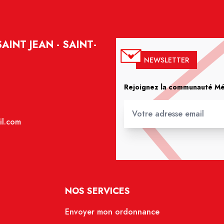
INT JEAN - SAINT-
NEWSLETTER
Rejoignez la communauté Méd
il.com
NOS SERVICES
Envoyer mon ordonnance