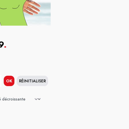
9
.
OK
RÉINITIALISER