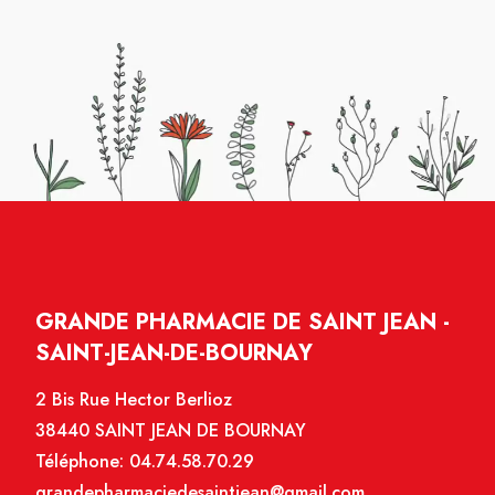
GRANDE PHARMACIE DE SAINT JEAN -
SAINT-JEAN-DE-BOURNAY
2 Bis Rue Hector Berlioz
38440 SAINT JEAN DE BOURNAY
Téléphone:
04.74.58.70.29
grandepharmaciedesaintjean@gmail.com