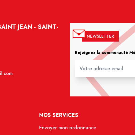
INT JEAN - SAINT-
NEWSLETTER
Rejoignez la communauté Méd
il.com
NOS SERVICES
Envoyer mon ordonnance