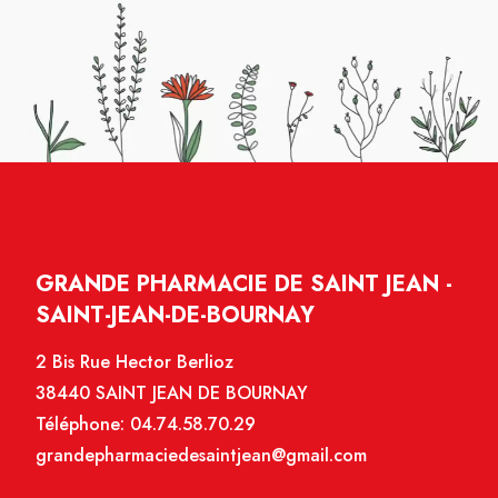
GRANDE PHARMACIE DE SAINT JEAN -
SAINT-JEAN-DE-BOURNAY
2 Bis Rue Hector Berlioz
38440 SAINT JEAN DE BOURNAY
Téléphone:
04.74.58.70.29
grandepharmaciedesaintjean@gmail.com