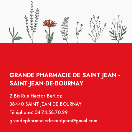
GRANDE PHARMACIE DE SAINT JEAN -
SAINT-JEAN-DE-BOURNAY
2 Bis Rue Hector Berlioz
38440 SAINT JEAN DE BOURNAY
Téléphone:
04.74.58.70.29
grandepharmaciedesaintjean@gmail.com