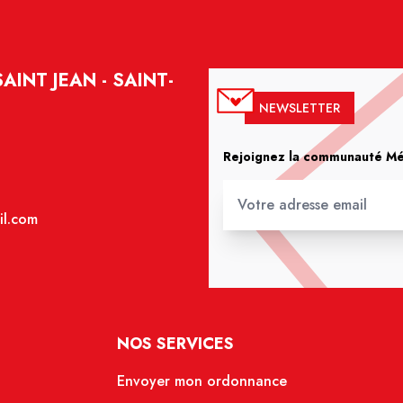
INT JEAN - SAINT-
NEWSLETTER
Rejoignez la communauté Méd
il.com
NOS SERVICES
Envoyer mon ordonnance