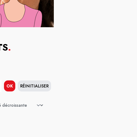
TS
.
OK
RÉINITIALISER