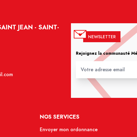
INT JEAN - SAINT-
NEWSLETTER
Rejoignez la communauté Méd
il.com
NOS SERVICES
Envoyer mon ordonnance