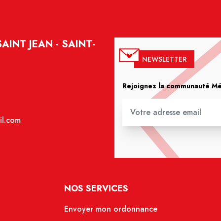
INT JEAN - SAINT-
NEWSLETTER
Rejoignez la communauté Méd
il.com
NOS SERVICES
Envoyer mon ordonnance