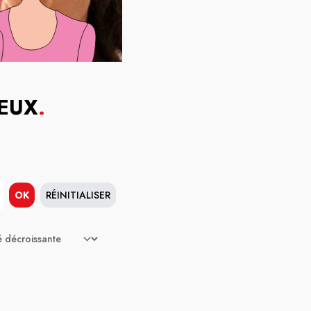
YEUX
.
OK
RÉINITIALISER