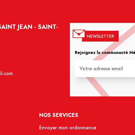
INT JEAN - SAINT-
NEWSLETTER
Rejoignez la communauté Méd
il.com
NOS SERVICES
Envoyer mon ordonnance