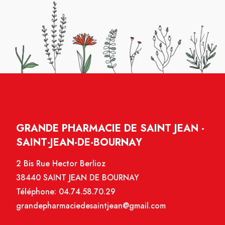
GRANDE PHARMACIE DE SAINT JEAN -
SAINT-JEAN-DE-BOURNAY
2 Bis Rue Hector Berlioz
38440 SAINT JEAN DE BOURNAY
Téléphone:
04.74.58.70.29
grandepharmaciedesaintjean@gmail.com