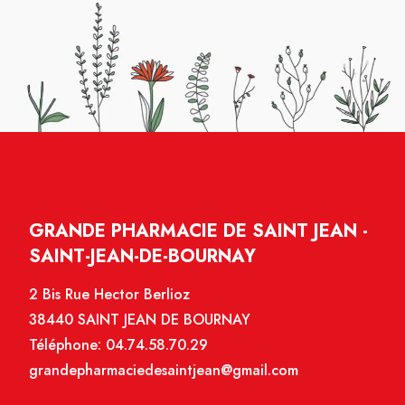
GRANDE PHARMACIE DE SAINT JEAN -
SAINT-JEAN-DE-BOURNAY
2 Bis Rue Hector Berlioz
38440 SAINT JEAN DE BOURNAY
Téléphone:
04.74.58.70.29
grandepharmaciedesaintjean@gmail.com