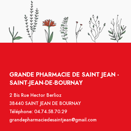
GRANDE PHARMACIE DE SAINT JEAN -
SAINT-JEAN-DE-BOURNAY
2 Bis Rue Hector Berlioz
38440 SAINT JEAN DE BOURNAY
Téléphone:
04.74.58.70.29
grandepharmaciedesaintjean@gmail.com