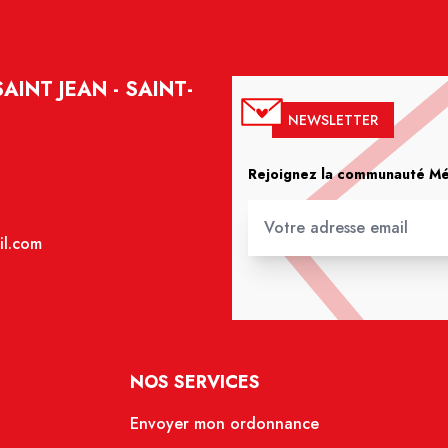
INT JEAN - SAINT-
NEWSLETTER
Rejoignez la communauté Méd
il.com
NOS SERVICES
Envoyer mon ordonnance