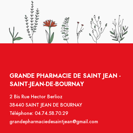
GRANDE PHARMACIE DE SAINT JEAN -
SAINT-JEAN-DE-BOURNAY
2 Bis Rue Hector Berlioz
38440 SAINT JEAN DE BOURNAY
Téléphone:
04.74.58.70.29
grandepharmaciedesaintjean@gmail.com