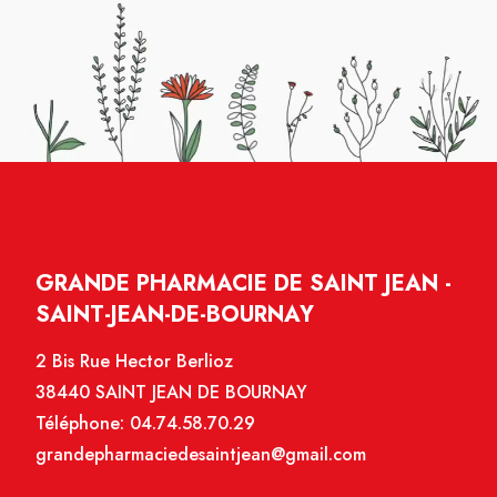
GRANDE PHARMACIE DE SAINT JEAN -
SAINT-JEAN-DE-BOURNAY
2 Bis Rue Hector Berlioz
38440 SAINT JEAN DE BOURNAY
Téléphone:
04.74.58.70.29
grandepharmaciedesaintjean@gmail.com